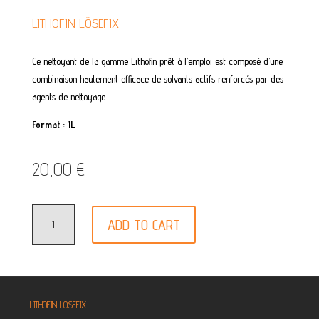
LITHOFIN LÖSEFIX
Ce nettoyant de la gamme Lithofin prêt à l’emploi est composé d’une
combinaison hautement efficace de solvants actifs renforcés par des
agents de nettoyage.
Format : 1L
20,00
€
LITHOFIN
ADD TO CART
LÖSEFIX
QUANTITY
LITHOFIN LÖSEFIX