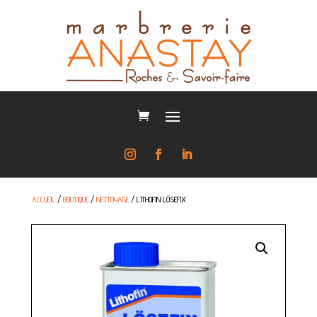
ACCUEIL
/
BOUTIQUE
/
NETTOYAGE
/ LITHOFIN LÖSEFIX