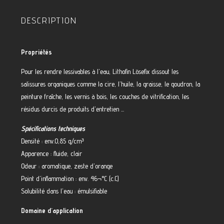
DESCRIPTION
Propriétés
Pour les rendre lessivables à l'eau, Lithofin Lösefix dissout les
salissures organiques comme la cire, l'huile, la graisse, le goudron, la
peinture fraîche, les vernis à bois, les couches de vitrification, les
résidus durcis de produits d'entretien ...
Spécifications techniques
Densité : env.0,85 g/cm³
Apparence : fluide, clair
Odeur : aromatique, zeste d'orange
Point d'inflammation : env. 46¬°C (c.C)
Solubilité dans l'eau : émulsifiable
Domaine d'application